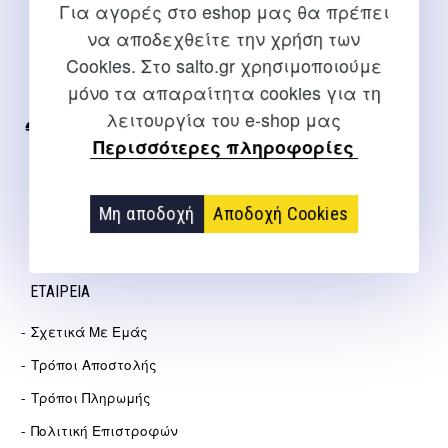
Για αγορές στο eshop μας θα πρέπει
ΕΠΙΚΟΙΝΩΝΊΑ
να αποδεχθείτε την χρήση των
Cookies. Στο salto.gr χρησιμοποιούμε
Για διευκρινίσεις και υποστήριξη παραγγελιών μέσω του
μόνο τα απαραίτητα cookies για τη
Internet
λειτουργία του e-shop μας
2310 267108
Περισσότερες πληροφορίες
info@salto.gr
Μη αποδοχή
Αποδοχή Cookies
Αγγελάκη 21, Θεσσαλονίκη
ΕΤΑΙΡΕΊΑ
Σχετικά Με Εμάς
Τρόποι Αποστολής
Τρόποι Πληρωμής
Πολιτική Επιστροφών