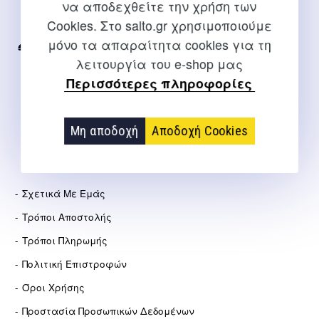
να αποδεχθείτε την χρήση των
Για διευκρινίσεις και υποστήριξη παραγγελιών μέσω του
Cookies. Στο salto.gr χρησιμοποιούμε
Internet
μόνο τα απαραίτητα cookies για τη
2310 267108
λειτουργία του e-shop μας
info@salto.gr
Περισσότερες πληροφορίες
Αγγελάκη 21, Θεσσαλονίκη
Μη αποδοχή
Αποδοχή Cookies
ΕΤΑΙΡΕΊΑ
Σχετικά Με Εμάς
Τρόποι Αποστολής
Τρόποι Πληρωμής
Πολιτική Επιστροφών
Όροι Χρήσης
Προστασία Προσωπικών Δεδομένων