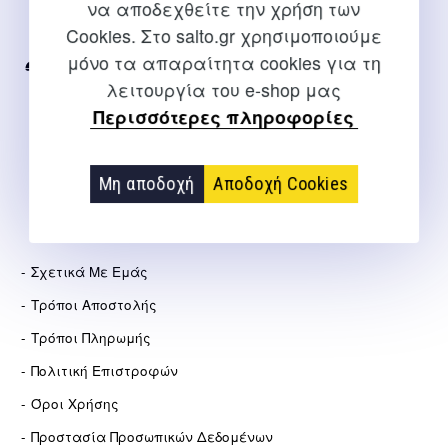
να αποδεχθείτε την χρήση των
Για διευκρινίσεις και υποστήριξη παραγγελιών μέσω του
Cookies. Στο salto.gr χρησιμοποιούμε
Internet
μόνο τα απαραίτητα cookies για τη
2310 267108
λειτουργία του e-shop μας
info@salto.gr
Περισσότερες πληροφορίες
Αγγελάκη 21, Θεσσαλονίκη
Μη αποδοχή
Αποδοχή Cookies
ΕΤΑΙΡΕΊΑ
Σχετικά Με Εμάς
Τρόποι Αποστολής
Τρόποι Πληρωμής
Πολιτική Επιστροφών
Όροι Χρήσης
Προστασία Προσωπικών Δεδομένων