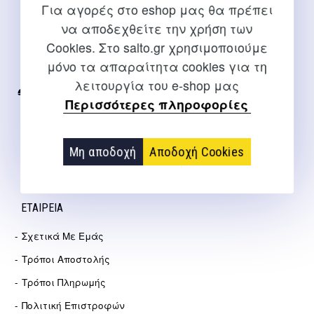
Για αγορές στο eshop μας θα πρέπει
ΕΠΙΚΟΙΝΩΝΊΑ
να αποδεχθείτε την χρήση των
Cookies. Στο salto.gr χρησιμοποιούμε
Για διευκρινίσεις και υποστήριξη παραγγελιών μέσω του
μόνο τα απαραίτητα cookies για τη
Internet
λειτουργία του e-shop μας
2310 267108
Περισσότερες πληροφορίες
info@salto.gr
Μη αποδοχή
Αποδοχή Cookies
Αγγελάκη 21, Θεσσαλονίκη
ΕΤΑΙΡΕΊΑ
Σχετικά Με Εμάς
Τρόποι Αποστολής
Τρόποι Πληρωμής
Πολιτική Επιστροφών