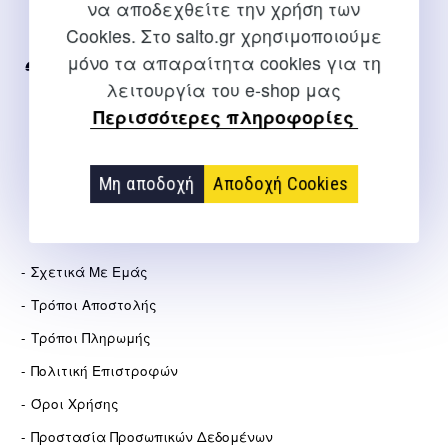
να αποδεχθείτε την χρήση των
Για διευκρινίσεις και υποστήριξη παραγγελιών μέσω του
Cookies. Στο salto.gr χρησιμοποιούμε
Internet
μόνο τα απαραίτητα cookies για τη
2310 267108
λειτουργία του e-shop μας
info@salto.gr
Περισσότερες πληροφορίες
Αγγελάκη 21, Θεσσαλονίκη
Μη αποδοχή
Αποδοχή Cookies
ΕΤΑΙΡΕΊΑ
Σχετικά Με Εμάς
Τρόποι Αποστολής
Τρόποι Πληρωμής
Πολιτική Επιστροφών
Όροι Χρήσης
Προστασία Προσωπικών Δεδομένων