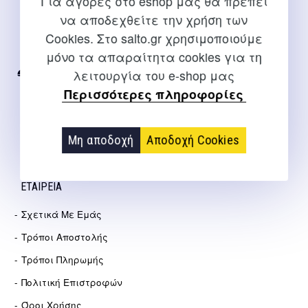
Για αγορές στο eshop μας θα πρέπει
ΕΠΙΚΟΙΝΩΝΊΑ
να αποδεχθείτε την χρήση των
Cookies. Στο salto.gr χρησιμοποιούμε
Για διευκρινίσεις και υποστήριξη παραγγελιών μέσω του
Internet
μόνο τα απαραίτητα cookies για τη
λειτουργία του e-shop μας
2310 267108
Περισσότερες πληροφορίες
info@salto.gr
Αγγελάκη 21, Θεσσαλονίκη
Μη αποδοχή
Αποδοχή Cookies
ΕΤΑΙΡΕΊΑ
Σχετικά Με Εμάς
Τρόποι Αποστολής
Τρόποι Πληρωμής
Πολιτική Επιστροφών
Όροι Χρήσης