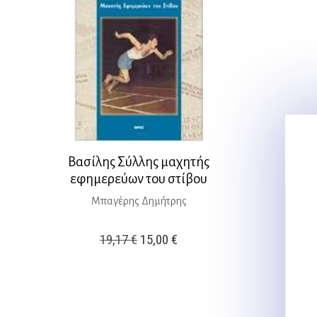
Βασίλης Σύλλης μαχητής
εφημερεύων του στίβου
Μπαγέρης Δημήτρης
Original
Η
19,17
€
15,00
€
price
τρέχουσα
was:
τιμή
19,17 €.
είναι: