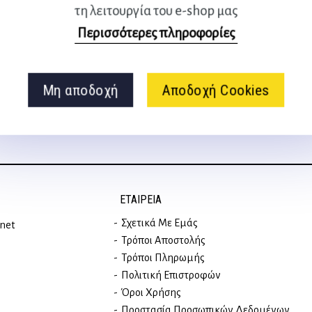
τη λειτουργία του e-shop μας
Ακολουθήστε μας
Περισσότερες πληροφορίες
στα social media
Μη αποδοχή
Αποδοχή Cookies
ΕΤΑΙΡΕΊΑ
Σχετικά Με Εμάς
rnet
Τρόποι Αποστολής
Τρόποι Πληρωμής
Πολιτική Επιστροφών
Όροι Χρήσης
Προστασία Προσωπικών Δεδομένων