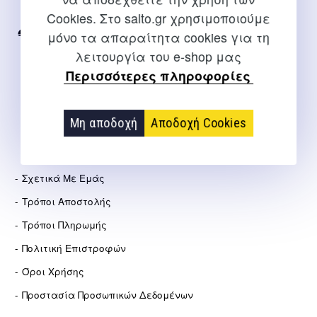
Internet
Cookies. Στο salto.gr χρησιμοποιούμε
μόνο τα απαραίτητα cookies για τη
2310 267108
λειτουργία του e-shop μας
info@salto.gr
Περισσότερες πληροφορίες
Αγγελάκη 21, Θεσσαλονίκη
Μη αποδοχή
Αποδοχή Cookies
ΕΤΑΙΡΕΊΑ
Σχετικά Με Εμάς
Τρόποι Αποστολής
Τρόποι Πληρωμής
Πολιτική Επιστροφών
Όροι Χρήσης
Προστασία Προσωπικών Δεδομένων