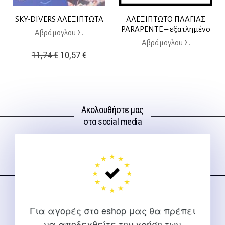
SKY-DIVERS ΑΛΕΞΙΠΤΩΤΑ
ΑΛΕΞΙΠΤΩΤΟ ΠΛΑΓΙΑΣ
PARAPENTE – εξατλημένο
Αβράμογλου Σ.
Αβράμογλου Σ.
Original
Η
11,74
€
10,57
€
price
τρέχουσα
was:
τιμή
11,74 €.
είναι:
Ακολουθήστε μας
10,57 €.
στα social media
ΕΠΙΚΟΙΝΩΝΊΑ
Για αγορές στο eshop μας θα πρέπει
Για διευκρινίσεις και υποστήριξη παραγγελιών μέσω του
να αποδεχθείτε την χρήση των