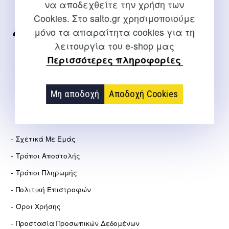
να αποδεχθείτε την χρήση των
Για διευκρινίσεις και υποστήριξη παραγγελιών μέσω του
Cookies. Στο salto.gr χρησιμοποιούμε
Internet
μόνο τα απαραίτητα cookies για τη
2310 267108
λειτουργία του e-shop μας
info@salto.gr
Περισσότερες πληροφορίες
Αγγελάκη 21, Θεσσαλονίκη
Μη αποδοχή
Αποδοχή Cookies
ΕΤΑΙΡΕΊΑ
Σχετικά Με Εμάς
Τρόποι Αποστολής
Τρόποι Πληρωμής
Πολιτική Επιστροφών
Όροι Χρήσης
Προστασία Προσωπικών Δεδομένων