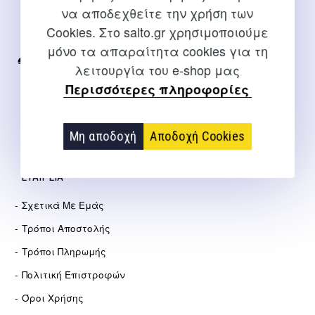
να αποδεχθείτε την χρήση των
Για διευκρινίσεις και υποστήριξη παραγγελιών μέσω του
Cookies. Στο salto.gr χρησιμοποιούμε
Internet
μόνο τα απαραίτητα cookies για τη
2310 267108
λειτουργία του e-shop μας
Περισσότερες πληροφορίες
info@salto.gr
Αγγελάκη 21, Θεσσαλονίκη
Μη αποδοχή
Αποδοχή Cookies
ΕΤΑΙΡΕΊΑ
Σχετικά Με Εμάς
Τρόποι Αποστολής
Τρόποι Πληρωμής
Πολιτική Επιστροφών
Όροι Χρήσης