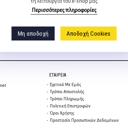
τη λειτουργία του e-shop μας
Ακολουθήστε μας
Περισσότερες πληροφορίες
στα social media
Μη αποδοχή
Αποδοχή Cookies
ΕΤΑΙΡΕΊΑ
Σχετικά Με Εμάς
rnet
Τρόποι Αποστολής
Τρόποι Πληρωμής
Πολιτική Επιστροφών
Όροι Χρήσης
Προστασία Προσωπικών Δεδομένων