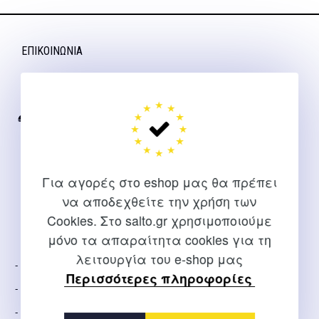
ΕΠΙΚΟΙΝΩΝΊΑ
Για διευκρινίσεις και υποστήριξη παραγγελιών μέσω του
Internet
2310 267108
info@salto.gr
Για αγορές στο eshop μας θα πρέπει
Αγγελάκη 21, Θεσσαλονίκη
να αποδεχθείτε την χρήση των
Cookies. Στο salto.gr χρησιμοποιούμε
ΕΤΑΙΡΕΊΑ
μόνο τα απαραίτητα cookies για τη
λειτουργία του e-shop μας
Σχετικά Με Εμάς
Περισσότερες πληροφορίες
Τρόποι Αποστολής
Τρόποι Πληρωμής