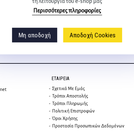
τη λειτουργία του e-shop μας
Ακολουθήστε μας
Περισσότερες πληροφορίες
στα social media
Μη αποδοχή
Αποδοχή Cookies
ΕΤΑΙΡΕΊΑ
Σχετικά Με Εμάς
rnet
Τρόποι Αποστολής
Τρόποι Πληρωμής
Πολιτική Επιστροφών
Όροι Χρήσης
Προστασία Προσωπικών Δεδομένων