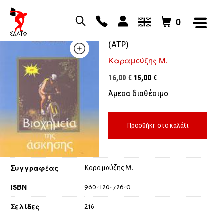
0
Βιοχημεία της άσκησης
(ATP)
Καραμούζης Μ.
Original
Η
16,00
€
15,00
€
price
τρέχουσα
Άμεσα διαθέσιμο
was:
τιμή
16,00 €.
είναι:
15,00 €.
Προσθήκη στο καλάθι
Συγγραφέας
Καραμούζης Μ.
ISBN
960-120-726-0
Σελίδες
216