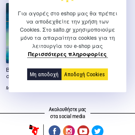
Για αγορές στο eshop μας θα πρέπει
να αποδεχθείτε την χρήση των
Cookies. Στο salto.gr χρησιμοποιούμε
μόνο τα απαραίτητα cookies για τη
λειτουργία του e-shop μας
Περισσότερες πληροφορίες
Βιοχημεία της
Στοιχεία βιοχημείας
Μη αποδοχή
Αποδοχή Cookies
άσκησης
του ανθρώπου
Μούγιος Β.
Μούγιος Β.
Ακολουθήστε μας
στα social media