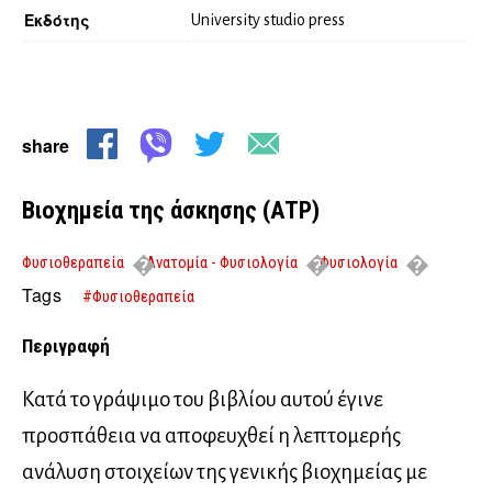
Εκδότης
University studio press
share
Βιοχημεία της άσκησης (ATP)
Φυσιοθεραπεία
Ανατομία - Φυσιολογία
Φυσιολογία
Βιοχημεία της άσκησης (ATP)
Tags
#Φυσιοθεραπεία
Περιγραφή
Κατά το γράψιμο του βιβλίου αυτού έγινε
προσπάθεια να αποφευχθεί η λεπτομερής
ανάλυση στοιχείων της γενικής βιοχημείας με