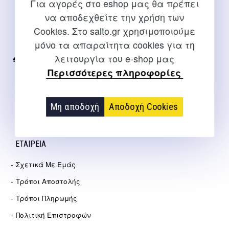
Για αγορές στο eshop μας θα πρέπει
ΕΠΙΚΟΙΝΩΝΊΑ
να αποδεχθείτε την χρήση των
Cookies. Στο salto.gr χρησιμοποιούμε
Για διευκρινίσεις και υποστήριξη παραγγελιών μέσω του
μόνο τα απαραίτητα cookies για τη
Internet
λειτουργία του e-shop μας
2310 267108
Περισσότερες πληροφορίες
info@salto.gr
Αγγελάκη 21, Θεσσαλονίκη
Μη αποδοχή
Αποδοχή Cookies
ΕΤΑΙΡΕΊΑ
Σχετικά Με Εμάς
Τρόποι Αποστολής
Τρόποι Πληρωμής
Πολιτική Επιστροφών