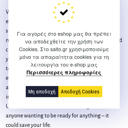
With tips and techniques from unarmed combat
experts, the book is divided into two main
sections. The first covers the mental preparation
Για αγορές στο eshop μας θα πρέπει
needed to be ready to defend yourself. The second
να αποδεχθείτε την χρήση των
Cookies. Στο salto.gr χρησιμοποιούμε
covers the physical techniques needed to defend
μόνο τα απαραίτητα cookies για τη
yourself, and if necessary, strike back to
λειτουργία του e-shop μας
temporarily incapacitate your attacker and
Περισσότερες πληροφορίες
escape. With more than 300 easy-to-follow
artworks and handy pullout lists of key
Μη αποδοχή
Αποδοχή Cookies
information, the SAS and Elite Forces Guide:
Unarmed Combat is the definitive guide for
anyone wanting to be ready for anything – it
could save your life.