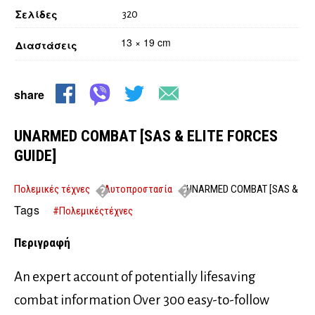
Σελίδες
320
13 × 19 cm
Διαστάσεις
share
UNARMED COMBAT [SAS & ELITE FORCES
GUIDE]
Πολεμικές τέχνες
Αυτοπροστασία
UNARMED COMBAT [SAS &
ELITE FORCES GUIDE]
Tags
#Πολεμικέςτέχνες
Περιγραφή
An expert account of potentially lifesaving
combat information Over 300 easy-to-follow