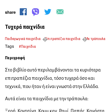
share
Τυχερά παιχνίδια
Παιδαγωγικά παιχνίδια
Επιτραπέζια παιχνίδια
Με τράπουλα
Τυχερά παιχνίδια
Tags
#Παιχνίδια
Περιγραφή
Στο βιβλίο αυτό περιλαμβάνονται τα κυριότερα
επιτραπέζια παιχνίδια, τόσο τυχερά όσο και
τεχνικά, που ήταν ή είναι γνωστά στην Ελλάδα.
Αυτά είναι τα παιχνίδια με την τράπουλα:
Ξερή, Κοντσίνα, Κουμ καν, Ραμί, Παπάς, Κανάστα,