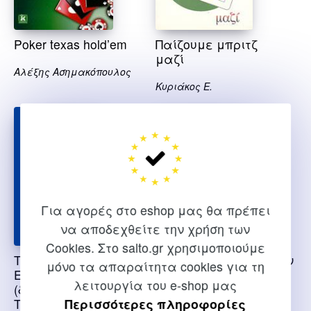
Poker texas hold’em
Παίζουμε μπριτζ
μαζί
Αλέξης Ασημακόπουλος
Κυριάκος Ε.
Για αγορές στο eshop μας θα πρέπει
να αποδεχθείτε την χρήση των
Cookies. Στο salto.gr χρησιμοποιούμε
Το σωστό μπριτζ
Μπριτζ εισαγωγή στην
μόνο τα απαραίτητα cookies για τη
Εκτέλεση και άμυνα
τεχνική της άμυνας
λειτουργία του e-shop μας
(δεύετρος τόμος)
Περισσότερες πληροφορίες
Τρίτο μέρος
Kantar E.