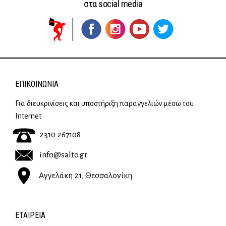
στα social media
ΕΠΙΚΟΙΝΩΝΊΑ
Για διευκρινίσεις και υποστήριξη παραγγελιών μέσω του
Internet
2310 267108
info@salto.gr
Αγγελάκη 21, Θεσσαλονίκη
ΕΤΑΙΡΕΊΑ