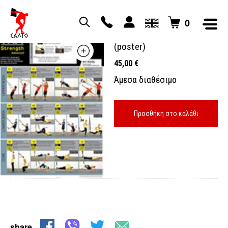
0
trx all body advanced
(poster)
45,00
€
Άμεσα διαθέσιμο
Προσθήκη στο καλάθι
share