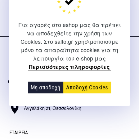
στα social media
Για αγορές στο eshop μας θα πρέπει
να αποδεχθείτε την χρήση των
Cookies. Στο salto.gr χρησιμοποιούμε
μόνο τα απαραίτητα cookies για τη
ΕΠΙΚΟΙΝΩΝΊΑ
λειτουργία του e-shop μας
Για διευκρινίσεις και υποστήριξη παραγγελιών μέσω του
Περισσότερες πληροφορίες
Internet
2310 267108
Μη αποδοχή
Αποδοχή Cookies
info@salto.gr
Αγγελάκη 21, Θεσσαλονίκη
ΕΤΑΙΡΕΊΑ