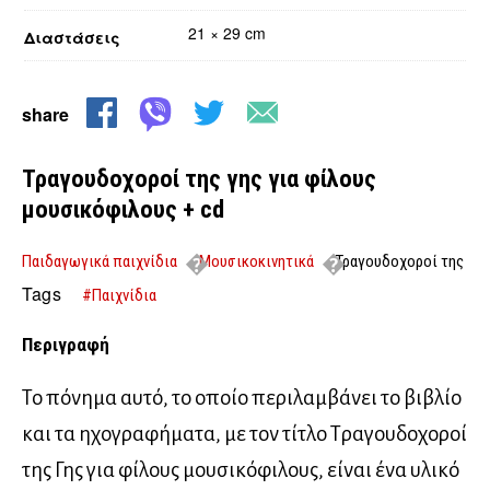
21 × 29 cm
Διαστάσεις
share
Τραγουδοχοροί της γης για φίλους
μουσικόφιλους + cd
Παιδαγωγικά παιχνίδια
Μουσικοκινητικά
Τραγουδοχοροί της
γης για φίλους μουσικόφιλους + cd
Tags
#Παιχνίδια
Περιγραφή
Το πόνημα αυτό, το οποίο περιλαμβάνει το βιβλίο
και τα ηχογραφήματα, με τον τίτλο Τραγουδοχοροί
της Γης για φίλους μουσικόφιλους, είναι ένα υλικό