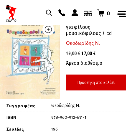
0
Τραγουδοχοροί της γης
για φίλους
μουσικόφιλους + cd
Θεοδωρίδης Ν.
Original
Η
19,00
€
17,00
€
price
τρέχουσα
Άμεσα διαθέσιμο
was:
τιμή
19,00 €.
είναι:
17,00 €.
Προσθήκη στο καλάθι
Συγγραφέας
Θεοδωρίδης Ν.
ISBN
978-960-912-631-1
Σελίδες
196