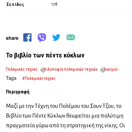
Σελίδες
178
share
Το βιβλίο των πέντε κύκλων
Πολεμικές τέχνες
Φιλοσοφία πολεμικών τεχνών
Δοκίμια -
Μελέτες
Το βιβλίο των πέντε κύκλων
Tags
#Πολεμικέςτέχνες
Περιγραφή
Mαζί με την Τέχνη του Πολέμου του Σουν Τζου, το
Βιβλίο των Πέντε Κύκλων θεωρείται μια πολύτιμη
πραγματεία γύρω από τη στρατηγική της νίκης. Οι