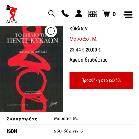
0
Το βιβλίο των πέντε
κύκλων
Μουσάσι Μ.
Original
Η
23,44
€
20,00
€
price
τρέχουσα
Άμεσα διαθέσιμο
was:
τιμή
23,44 €.
είναι:
20,00 €.
Προσθήκη στο καλάθι
Συγγραφέας
Μουσάσι Μ.
ISBN
960-662-335-6