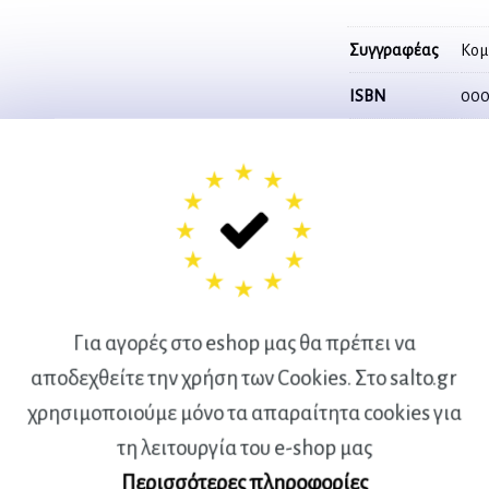
Συγγραφέας
Κομ
ISBN
000
Σελίδες
62
ΤΟ ΑΡΧΑΙΟ ΠΕΝΤΑΘΛΟ
share
Για αγορές στο eshop μας θα πρέπει να
αποδεχθείτε την χρήση των Cookies. Στο salto.gr
Ακολουθήστε μας
χρησιμοποιούμε μόνο τα απαραίτητα cookies για
τη λειτουργία του e-shop μας
στα social media
Περισσότερες πληροφορίες