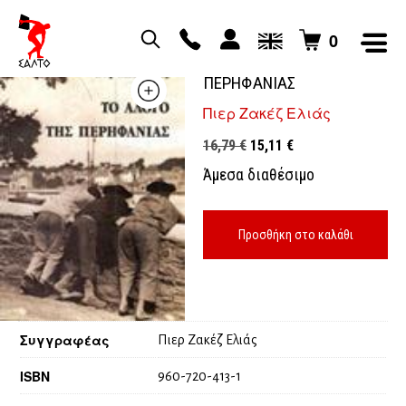
0
ΤΟ ΑΛΟΓΟ ΤΗΣ
ΠΕΡΗΦΑΝΙΑΣ
Πιερ Ζακέζ Ελιάς
Original
Η
16,79
€
15,11
€
price
τρέχουσα
Άμεσα διαθέσιμο
was:
τιμή
16,79 €.
είναι:
15,11 €.
Προσθήκη στο καλάθι
Συγγραφέας
Πιερ Ζακέζ Ελιάς
ISBN
960-720-413-1