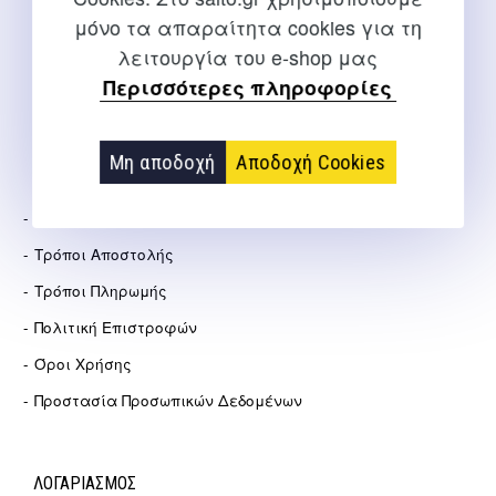
μόνο τα απαραίτητα cookies για τη
info@salto.gr
λειτουργία του e-shop μας
Περισσότερες πληροφορίες
Αγγελάκη 21, Θεσσαλονίκη
Μη αποδοχή
Αποδοχή Cookies
ΕΤΑΙΡΕΊΑ
Σχετικά Με Εμάς
Τρόποι Αποστολής
Τρόποι Πληρωμής
Πολιτική Επιστροφών
Όροι Χρήσης
Προστασία Προσωπικών Δεδομένων
ΛΟΓΑΡΙΑΣΜΟΣ