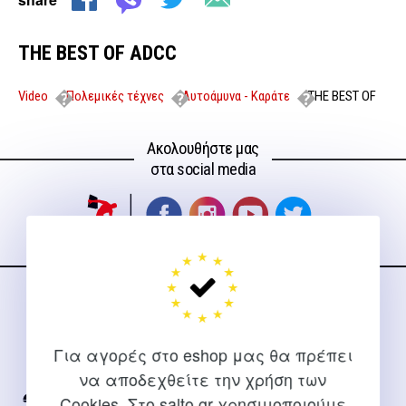
THE BEST OF ADCC
Video
Πολεμικές τέχνες
Αυτοάμυνα - Καράτε
THE BEST OF
ADCC
Ακολουθήστε μας
στα social media
ΕΠΙΚΟΙΝΩΝΊΑ
Για διευκρινίσεις και υποστήριξη παραγγελιών μέσω του
Για αγορές στο eshop μας θα πρέπει
Internet
να αποδεχθείτε την χρήση των
Cookies. Στο salto.gr χρησιμοποιούμε
2310 267108