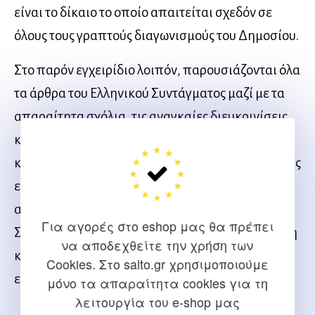
είναι το δίκαιο το οποίο απαιτείται σχεδόν σε
όλους τους γραπτούς διαγωνισμούς του Δημοσίου.
Στο παρόν εγχειρίδιο λοιπόν, παρουσιάζονται όλα
τα άρθρα του Ελληνικού Συντάγματος μαζί με τα
απαραίτητα σχόλια, τις αναγκαίες διευκρινίσεις
και τις επισημάνσεις των κυριοτέρων σημείων
κάθε άρθρου. Οι ερωτήσεις κατανόησης μαζί με τις
ερωτήσεις πολλαπλών επιλογών εφοδιάζουν τον
αναγνώστη με γνώσεις σχετικά με τα άρθρα του
Για αγορές στο eshop μας θα πρέπει
Συντάγματος και του προσφέρουν την εξοικείωση
να αποδεχθείτε την χρήση των
και την προετοιμασία που χρειάζεται για τις
Cookies. Στο salto.gr χρησιμοποιούμε
εξετάσεις του Α.Σ.Ε.Π.
μόνο τα απαραίτητα cookies για τη
λειτουργία του e-shop μας