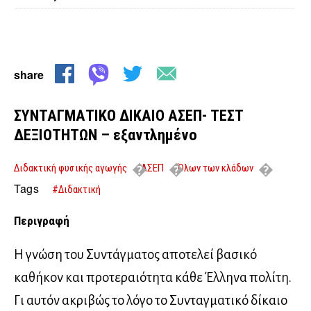
share
ΣΥΝΤΑΓΜΑΤΙΚΟ ΔΙΚΑΙΟ ΑΣΕΠ- ΤΕΣΤ
ΔΕΞΙΟΤΗΤΩΝ – εξαντλημένο
Διδακτική φυσικής αγωγής
ΑΣΕΠ
Όλων των κλάδων
ΣΥΝΤΑΓΜΑΤΙΚΟ ΔΙΚΑΙΟ ΑΣΕΠ- ΤΕΣΤ ΔΕΞΙΟΤΗΤΩΝ – εξαντλημένο
Tags
#Διδακτική
Περιγραφή
Η γνώση του Συντάγματος αποτελεί βασικό
καθήκον και προτεραιότητα κάθε Έλληνα πολίτη.
Γι αυτόν ακριβώς το λόγο το Συνταγματικό δίκαιο