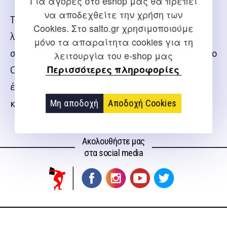
Για αγορές στο eshop μας θα πρέπει
να αποδεχθείτε την χρήση των
Το βιβλίο περιλαμβάνει το σενάριο και
Cookies. Στο salto.gr χρησιμοποιούμε
λεπτομερείς οδηγίες για τη σκηνοθεσία, τα
μόνο τα απαραίτητα cookies για τη
σκηνικά, τα κοστούμια και τις χορογραφίες, ενώ το
λειτουργία του e-shop μας
Περισσότερες πληροφορίες
CD περιλαμβάνει ηχογραφημένο ολόκληρο το
έργο, τα τραγούδια του (με λόγια και ορχηστρικά)
Μη αποδοχή
Αποδοχή Cookies
καθώς και τα απαιτούμενα ηχητικά εφέ.
Ακολουθήστε μας
στα social media