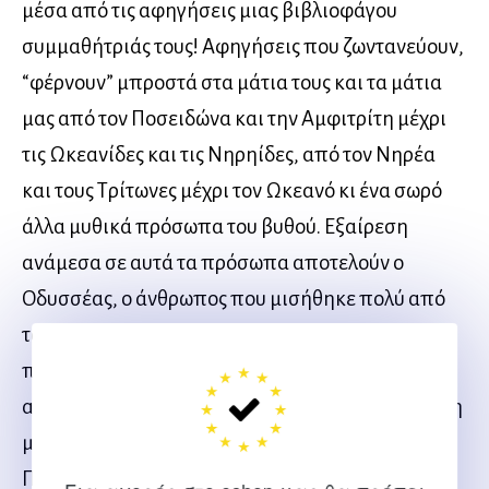
μέσα από τις αφηγήσεις μιας βιβλιοφάγου
συμμαθήτριάς τους! Αφηγήσεις που ζωντανεύουν,
“φέρνουν” μπροστά στα μάτια τους και τα μάτια
μας από τον Ποσειδώνα και την Αμφιτρίτη μέχρι
τις Ωκεανίδες και τις Νηρηίδες, από τον Νηρέα
και τους Τρίτωνες μέχρι τον Ωκεανό κι ένα σωρό
άλλα μυθικά πρόσωπα του βυθού. Εξαίρεση
ανάμεσα σε αυτά τα πρόσωπα αποτελούν ο
Οδυσσέας, ο άνθρωπος που μισήθηκε πολύ από
το θεό της θάλασσας και τιμωρήθηκε
περιπλανώμενος στα άγρια κύματα για χρόνια,
αλλά και οι αθλητές που αναβιώνουν τα Ίσθμια, τη
μεγάλη γιορτή που είναι αφιερωμένη στον
Ποσειδώνα.