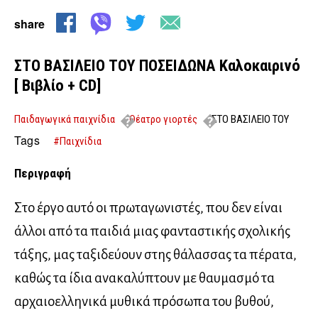
share
ΣΤΟ ΒΑΣΙΛΕΙΟ ΤΟΥ ΠΟΣΕΙΔΩΝΑ Καλοκαιρινό
[ Βιβλίο + CD]
Παιδαγωγικά παιχνίδια
Θέατρο γιορτές
ΣΤΟ ΒΑΣΙΛΕΙΟ ΤΟΥ
ΠΟΣΕΙΔΩΝΑ Καλοκαιρινό [ Βιβλίο + CD]
Tags
#Παιχνίδια
Περιγραφή
Στο έργο αυτό οι πρωταγωνιστές, που δεν είναι
άλλοι από τα παιδιά μιας φανταστικής σχολικής
τάξης, μας ταξιδεύουν στης θάλασσας τα πέρατα,
καθώς τα ίδια ανακαλύπτουν με θαυμασμό τα
αρχαιοελληνικά μυθικά πρόσωπα του βυθού,