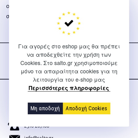
ομορφιάς για όλο το σώμα, για να είστε λαμπερή
στην παραλία!
Ακολουθήστε μας
Για αγορές στο eshop μας θα πρέπει
στα social media
να αποδεχθείτε την χρήση των
Cookies. Στο salto.gr χρησιμοποιούμε
μόνο τα απαραίτητα cookies για τη
λειτουργία του e-shop μας
Περισσότερες πληροφορίες
ΕΠΙΚΟΙΝΩΝΊΑ
Για διευκρινίσεις και υποστήριξη παραγγελιών μέσω του
Μη αποδοχή
Αποδοχή Cookies
Internet
2310 267108