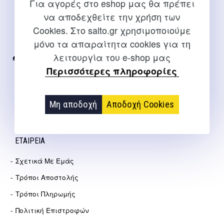
Για αγορές στο eshop μας θα πρέπει
ΕΠΙΚΟΙΝΩΝΊΑ
να αποδεχθείτε την χρήση των
Cookies. Στο salto.gr χρησιμοποιούμε
Για διευκρινίσεις και υποστήριξη παραγγελιών μέσω του
μόνο τα απαραίτητα cookies για τη
Internet
λειτουργία του e-shop μας
2310 267108
Περισσότερες πληροφορίες
info@salto.gr
Αγγελάκη 21, Θεσσαλονίκη
Μη αποδοχή
Αποδοχή Cookies
ΕΤΑΙΡΕΊΑ
Σχετικά Με Εμάς
Τρόποι Αποστολής
Τρόποι Πληρωμής
Πολιτική Επιστροφών