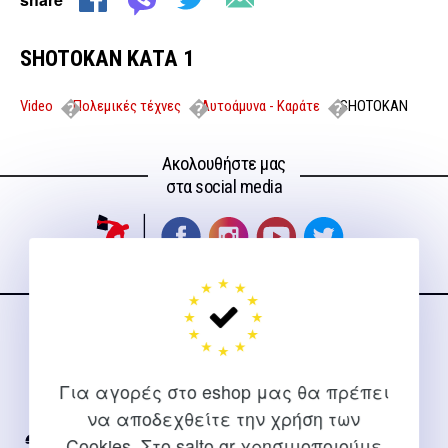
SHOTOKAN KATA 1
Video
Πολεμικές τέχνες
Αυτοάμυνα - Καράτε
SHOTOKAN
KATA 1
Ακολουθήστε μας
στα social media
ΕΠΙΚΟΙΝΩΝΊΑ
Για διευκρινίσεις και υποστήριξη παραγγελιών μέσω του
Για αγορές στο eshop μας θα πρέπει
Internet
να αποδεχθείτε την χρήση των
Cookies. Στο salto.gr χρησιμοποιούμε
2310 267108