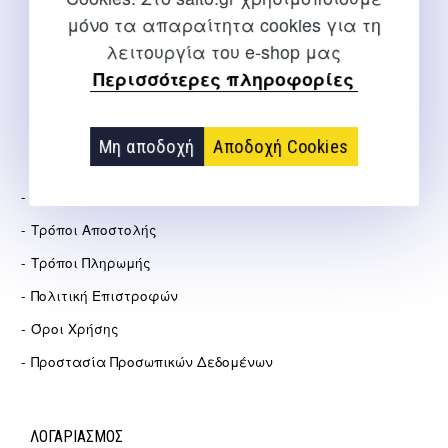
μόνο τα απαραίτητα cookies για τη
info@salto.gr
λειτουργία του e-shop μας
Περισσότερες πληροφορίες
Αγγελάκη 21, Θεσσαλονίκη
Μη αποδοχή
Αποδοχή Cookies
ΕΤΑΙΡΕΊΑ
Σχετικά Με Εμάς
Τρόποι Αποστολής
Τρόποι Πληρωμής
Πολιτική Επιστροφών
Όροι Χρήσης
Προστασία Προσωπικών Δεδομένων
ΛΟΓΑΡΙΑΣΜΟΣ