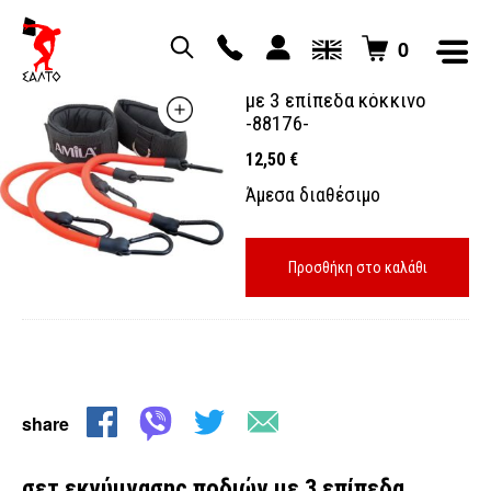
0
σετ εκγύμνασης ποδιών
με 3 επίπεδα κόκκινο
-88176-
12,50
€
Άμεσα διαθέσιμο
Προσθήκη στο καλάθι
share
σετ εκγύμνασης ποδιών με 3 επίπεδα