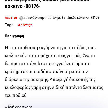
κόκκινο -88176-
Λάστιχα
σετ εκγύμνασης ποδιών με 3 επίπεδα κόκκινο -88176-
Tags
#Λάστιχα
Περιγραφή
Η πιο αποδοτική εκγύμναση για τα πόδια, τους
κοιλιακούς, το στομάχι και τους γοφούς. Άνετα
δεσίματα από velcro που εγγυώνται άριστο
κράτημα σε οποιαδήποτε κίνηση κατά την
διάρκεια της άσκησης. Αποφυγή διακοπής της
κυκλοφορίας χάρη στην ειδική πατέντα δεσίματος
του ποδιού
– Μήκος 35cm