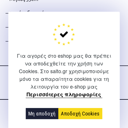
– 3 επίπεδα αντίστασης
– Αντίσταση Σκληρό
– Χρώμα Κόκκινο
Για αγορές στο eshop μας θα πρέπει
Ακολουθήστε μας
να αποδεχθείτε την χρήση των
στα social media
Cookies. Στο salto.gr χρησιμοποιούμε
μόνο τα απαραίτητα cookies για τη
λειτουργία του e-shop μας
Περισσότερες πληροφορίες
Μη αποδοχή
Αποδοχή Cookies
ΕΠΙΚΟΙΝΩΝΊΑ
Για διευκρινίσεις και υποστήριξη παραγγελιών μέσω του