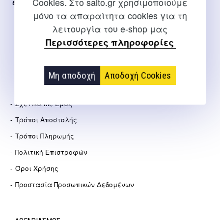
Cookies. Στο salto.gr χρησιμοποιούμε
2310 267108
μόνο τα απαραίτητα cookies για τη
info@salto.gr
λειτουργία του e-shop μας
Περισσότερες πληροφορίες
Αγγελάκη 21, Θεσσαλονίκη
Μη αποδοχή
Αποδοχή Cookies
ΕΤΑΙΡΕΊΑ
Σχετικά Με Εμάς
Τρόποι Αποστολής
Τρόποι Πληρωμής
Πολιτική Επιστροφών
Όροι Χρήσης
Προστασία Προσωπικών Δεδομένων