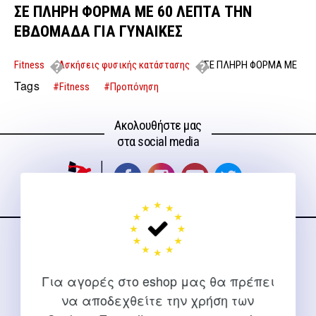
ΣΕ ΠΛΗΡΗ ΦΟΡΜΑ ΜΕ 60 ΛΕΠΤΑ ΤΗΝ
ΕΒΔΟΜΑΔΑ ΓΙΑ ΓΥΝΑΙΚΕΣ
Fitness
Ασκήσεις φυσικής κατάστασης
ΣΕ ΠΛΗΡΗ ΦΟΡΜΑ ΜΕ
60 ΛΕΠΤΑ ΤΗΝ ΕΒΔΟΜΑΔΑ ΓΙΑ ΓΥΝΑΙΚΕΣ
Tags
#Fitness
#Προπόνηση
Ακολουθήστε μας
στα social media
ΕΠΙΚΟΙΝΩΝΊΑ
Για αγορές στο eshop μας θα πρέπει
Για διευκρινίσεις και υποστήριξη παραγγελιών μέσω του
να αποδεχθείτε την χρήση των
Internet