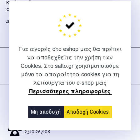
κοιλιακών για
άνδρες
Δεδούκος Σ., Τσούμος Φ.
Ακολουθήστε μας
Για αγορές στο eshop μας θα πρέπει
στα social media
να αποδεχθείτε την χρήση των
Cookies. Στο salto.gr χρησιμοποιούμε
μόνο τα απαραίτητα cookies για τη
λειτουργία του e-shop μας
Περισσότερες πληροφορίες
ΕΠΙΚΟΙΝΩΝΊΑ
Μη αποδοχή
Αποδοχή Cookies
Για διευκρινίσεις και υποστήριξη παραγγελιών μέσω του
Internet
2310 267108