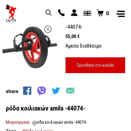
0
ρόδα κοιλιακών amila
-44074-
55,00
€
Άμεσα διαθέσιμο
Προσθήκη στο καλάθι
share
ρόδα κοιλιακών amila -44074-
Μικροόργανα
ρόδα κοιλιακών amila -44074-
Tags