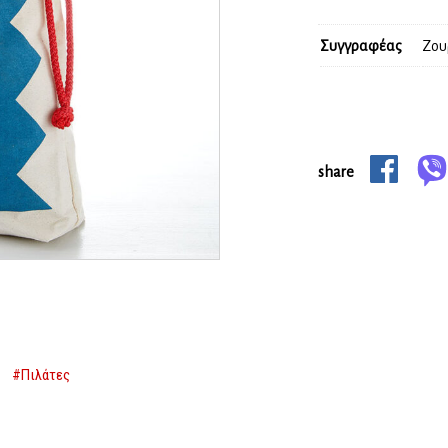
Συγγραφέας
Ζου
share
#Πιλάτες