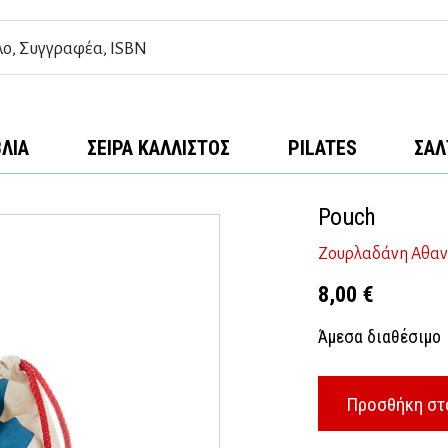
ΒΛΊΑ
ΣΕΙΡΆ ΚΆΛΛΙΣΤΟΣ
PILATES
ΣΑΛ
Pouch
Ζουρλαδάνη Αθα
8,00
€
Άμεσα διαθέσιμο
Προσθήκη στ