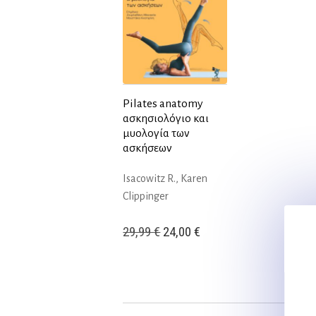
Pilates anatomy
ασκησιολόγιο και
μυολογία των
ασκήσεων
Isacowitz R., Karen
Clippinger
Original
Η
29,99
€
24,00
€
price
τρέχουσα
was:
τιμή
29,99 €.
είναι:
24,00 €.