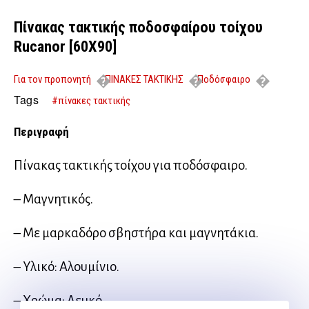
Πίνακας τακτικής ποδοσφαίρου τοίχου
Rucanor [60Χ90]
Για τον προπονητή
ΠΙΝΑΚΕΣ ΤΑΚΤΙΚΗΣ
Ποδόσφαιρο
Πίνακας τακτικής ποδοσφαίρου τοίχου Rucanor [60Χ90]
Tags
#πίνακες τακτικής
Περιγραφή
Πίνακας τακτικής τοίχου για ποδόσφαιρο.
– Μαγνητικός.
– Με μαρκαδόρο σβηστήρα και μαγνητάκια.
– Υλικό: Αλουμίνιο.
– Χρώµα: Λευκό.