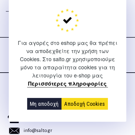
– Διαστάσεις: 60x90cm.
Ακολουθήστε μας
στα social media
Για αγορές στο eshop μας θα πρέπει
να αποδεχθείτε την χρήση των
Cookies. Στο salto.gr χρησιμοποιούμε
μόνο τα απαραίτητα cookies για τη
λειτουργία του e-shop μας
Περισσότερες πληροφορίες
ΕΠΙΚΟΙΝΩΝΊΑ
Για διευκρινίσεις και υποστήριξη παραγγελιών μέσω του
Μη αποδοχή
Αποδοχή Cookies
Internet
2310 267108
info@salto.gr