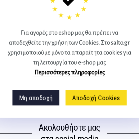
ΙΕ DERBYSTAR
Ποδόσφαιρο
ΠΙΝΑΚΑΣ ΤΑΚΤΙΚΗΣ – ΝΤΟΣΙΕ
Για αγορές στο eshop μας θα πρέπει να
αποδεχθείτε την χρήση των Cookies. Στο salto.gr
, μπάσκετ, χάντμπολ, βόλεϊ,
χρησιμοποιούμε μόνο τα απαραίτητα cookies για
κεϊ, αμερικάνικο ποδόσφαιρο.
τη λειτουργία του e-shop μας
Περισσότερες πληροφορίες
ρκαδόρο.
Μη αποδοχή
Αποδοχή Cookies
Ακολουθήστε μας
στα social media