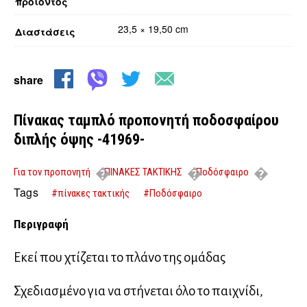
προϊόντος
23,5 × 19,50 cm
Διαστάσεις
share
Πίνακας ταμπλό προπονητή ποδοσφαίρου
διπλής όψης -41969-
Για τον προπονητή
ΠΙΝΑΚΕΣ ΤΑΚΤΙΚΗΣ
Ποδόσφαιρο
Ποδόσφαιρο
Πίνακας ταμπλό προπονητή ποδοσφαίρου διπλής
Tags
#πίνακες τακτικής
#Ποδόσφαιρο
όψης -41969-
Περιγραφή
Εκεί που χτίζεται το πλάνο της ομάδας
Σχεδιασμένο για να στήνεται όλο το παιχνίδι,