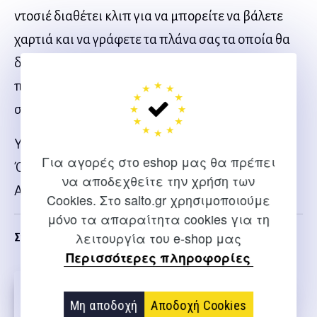
ντοσιέ διαθέτει κλιπ για να μπορείτε να βάλετε
χαρτιά και να γράφετε τα πλάνα σας τα οποία θα
δώσετε στο επιτελείο για να προετοιμάσουν τους
παίχτες πριν απο μία αλλαγή, ή για να κρατάτε
σημειώσεις.
Υλικό: Πλαστικό
Για αγορές στο eshop μας θα πρέπει
Όψεις: 2
να αποδεχθείτε την χρήση των
Αξεσουάρ: 1 μαρκαδόρος, 1 σβύστρα
Cookies. Στο salto.gr χρησιμοποιούμε
μόνο τα απαραίτητα cookies για τη
λειτουργία του e-shop μας
Σχετικα
Περισσότερες πληροφορίες
Μη αποδοχή
Αποδοχή Cookies