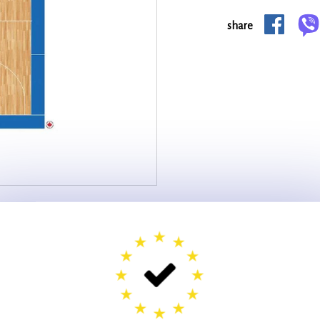
share
x (25*40) – 70581-
Μπάσκετ
Πίνακας ταμπλό μπάσκετ fox (25*40)