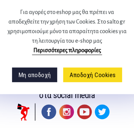
Για αγορές στο eshop μας θα πρέπει να
Ενσωματωμένο κλιπ Όψεις: 2,
αποδεχθείτε την χρήση των Cookies. Στο salto.gr
άλλη με το μισό σε μεγέθυνση
χρησιμοποιούμε μόνο τα απαραίτητα cookies για
εις: 25.5×40.5cm
τη λειτουργία του e-shop μας
Περισσότερες πληροφορίες
Μη αποδοχή
Αποδοχή Cookies
Ακολουθήστε μας
στα social media