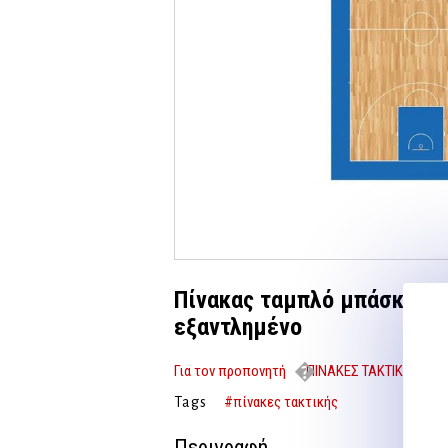
Πίνακας ταμπλό μπάσκετ fo
εξαντλημένο
Για τον προπονητή
ΠΙΝΑΚΕΣ ΤΑΚΤΙΚΗΣ
– 70581- εξαντλημένο
#πίνακες τακτικής
Tags
Περιγραφή