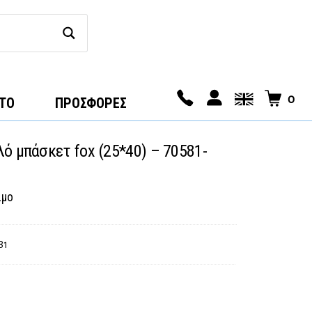
0
ΤΟ
ΠΡΟΣΦΟΡΕΣ
ό μπάσκετ fox (25*40) – 70581-
ιμο
81