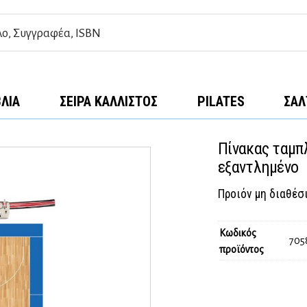
ΒΛΊΑ
ΣΕΙΡΆ ΚΆΛΛΙΣΤΟΣ
PILATES
ΣΑΛ
Πίνακας ταμπλ
εξαντλημένο
Προιόν μη διαθέσ
Κωδικός
705
προϊόντος