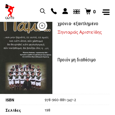
0
Πάμε Γουέμπλευ 50
χρόνια- εξαντλημένο
Ξηνταράς Αριστείδης
Προιόν μη διαθέσιμο
ISBN
978-960-881-347-2
Σελίδες
198