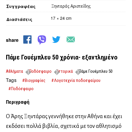
Συγγραφέας
Ξηνταράς Αριστείδης
17 × 24 cm
Διαστάσεις
share
Πάμε Γουέμπλευ 50 χρόνια- εξαντλημένο
Αθλήματα
Ποδόσφαιρο
Ιστορικά
Πάμε Γουέμπλευ 50
χρόνια- εξαντλημένο
Tags
#Βιογραφίες
#Λογοτεχνία ποδοσφαίρου
#Ποδόσφαιρο
Περιγραφή
Ο Άρης Ξηντάρας γεννήθηκε στην Αθήνα και έχει
εκδόσει πολλά βιβλία, σχετικά με τον αθλητισμό