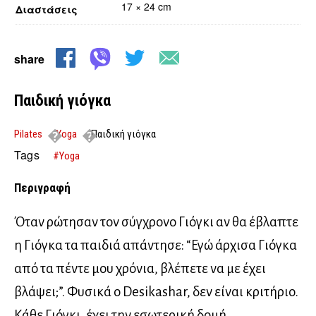
17 × 24 cm
Διαστάσεις
share
Παιδική γιόγκα
Pilates
Yoga
Παιδική γιόγκα
Tags
#Yoga
Περιγραφή
Όταν ρώτησαν τον σύγχρονο Γιόγκι αν θα έβλαπτε
η Γιόγκα τα παιδιά απάντησε: “Εγώ άρχισα Γιόγκα
από τα πέντε μου χρόνια, βλέπετε να με έχει
βλάψει;”. Φυσικά ο Desikashar, δεν είναι κριτήριο.
Κάθε Γιόγκι, έχει την εσωτερική δομή,