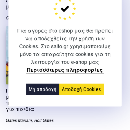
Όμορφη καλημέρα
Γλυκιά καληνύχτα
με γιόγκα
με γιόγκα
Gates Mariam
Gates Mariam
Για αγορές στο eshop μας θα πρέπει
να αποδεχθείτε την χρήση των
Cookies. Στο salto.gr χρησιμοποιούμε
μόνο τα απαραίτητα cookies για τη
λειτουργία του e-shop μας
Περισσότερες πληροφορίες
Μη αποδοχή
Αποδοχή Cookies
Γιόγκα με φίλους
μια ομαδική
περιπέτεια πόζα
για παιδία
Gates Mariam, Rolf Gates