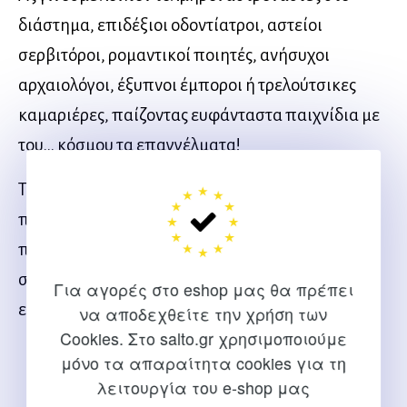
διάστημα, επιδέξιοι οδοντίατροι, αστείοι
σερβιτόροι, ρομαντικοί ποιητές, ανήσυχοι
αρχαιολόγοι, έξυπνοι έμποροι ή τρελούτσικες
καμαριέρες, παίζοντας ευφάνταστα παιχνίδια με
του… κόσμου τα επαγγέλματα!
Το βιβλίο αυτό απευθύνεται σε μικρά και μεγάλα
παιδιά, σε δασκάλους, νηπιαγωγούς, γυμναστές,
παιδοψυχολόγους, κοινωνικούς λειτουργούς,
στελέχη κατασκηνώσεων, προσκόπους, γονείς,
Για αγορές στο eshop μας θα πρέπει
ειδικούς παιδαγωγούς, εμψυχωτές κ.λπ.
να αποδεχθείτε την χρήση των
Cookies. Στο salto.gr χρησιμοποιούμε
μόνο τα απαραίτητα cookies για τη
λειτουργία του e-shop μας