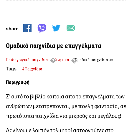
share
Ομαδικά παιχνίδια με επαγγέλματα
Παιδαγωγικά παιχνίδια
Κινητικά
Ομαδικά παιχνίδια με
επαγγέλματα
Tags
#Παιχνίδια
Περιγραφή
Σ’ αυτό το βιβλίο κάποια από τα επαγγέλματα των
ανθρώπων μετατρέπονται, με πολλή φαντασία, σε
πρωτότυπα παιχνίδια για μικρούς και μεγάλους!
Ας γίνουμε λοιπόν τολμηροί αστροναύτες στο