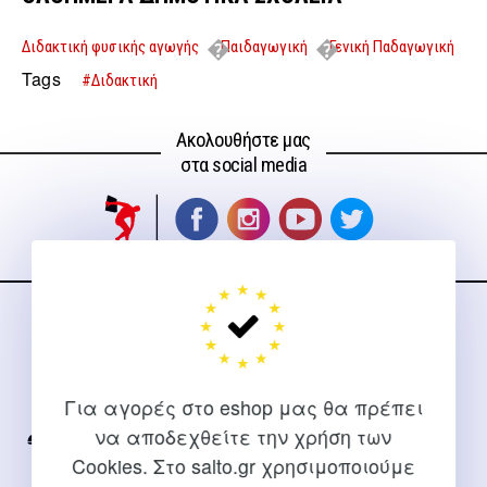
Διδακτική φυσικής αγωγής
Παιδαγωγική
Γενική Παδαγωγική
ΟΛΟΗΜΕΡΑ ΔΗΜΟΤΙΚΑ ΣΧΟΛΕΙΑ
Tags
#Διδακτική
Ακολουθήστε μας
στα social media
ΕΠΙΚΟΙΝΩΝΊΑ
Για διευκρινίσεις και υποστήριξη παραγγελιών μέσω του
Για αγορές στο eshop μας θα πρέπει
Internet
να αποδεχθείτε την χρήση των
2310 267108
Cookies. Στο salto.gr χρησιμοποιούμε