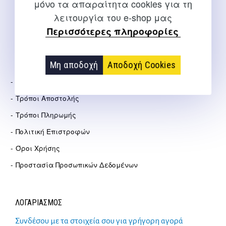
info@salto.gr
μόνο τα απαραίτητα cookies για τη
λειτουργία του e-shop μας
Αγγελάκη 21, Θεσσαλονίκη
Περισσότερες πληροφορίες
ΕΤΑΙΡΕΊΑ
Μη αποδοχή
Αποδοχή Cookies
Σχετικά Με Εμάς
Τρόποι Αποστολής
Τρόποι Πληρωμής
Πολιτική Επιστροφών
Όροι Χρήσης
Προστασία Προσωπικών Δεδομένων
ΛΟΓΑΡΙΑΣΜΟΣ
Συνδέσου με τα στοιχεία σου για γρήγορη αγορά