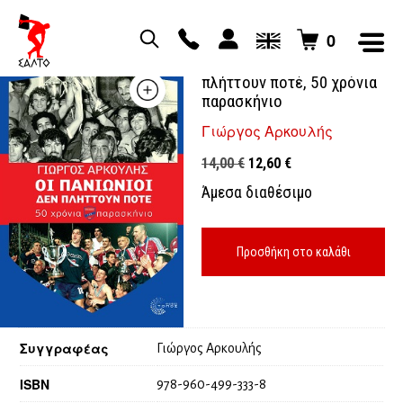
0
Οι πανιώνιοι δεν
πλήττουν ποτέ, 50 χρόνια
παρασκήνιο
Γιώργος Αρκουλής
Original
Η
14,00
€
12,60
€
price
τρέχουσα
Άμεσα διαθέσιμο
was:
τιμή
14,00 €.
είναι:
12,60 €.
Προσθήκη στο καλάθι
Συγγραφέας
Γιώργος Αρκουλής
ISBN
978-960-499-333-8