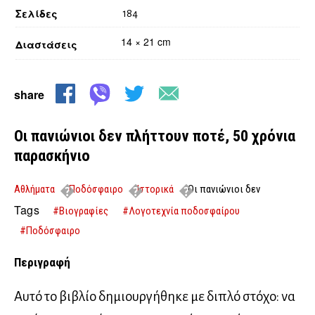
Σελίδες
184
14 × 21 cm
Διαστάσεις
share
Οι πανιώνιοι δεν πλήττουν ποτέ, 50 χρόνια
παρασκήνιο
Αθλήματα
Ποδόσφαιρο
Ιστορικά
Οι πανιώνιοι δεν
πλήττουν ποτέ, 50 χρόνια παρασκήνιο
Tags
#Βιογραφίες
#Λογοτεχνία ποδοσφαίρου
#Ποδόσφαιρο
Περιγραφή
Αυτό το βιβλίο δηµιουργήθηκε µε διπλό στόχο: να