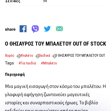
Σελίδες
98
share
Ο ΘΗΣΑΥΡΟΣ ΤΟΥ ΜΠΑΛΕΤΟΥ OUT OF STOCK
Χορός
Μπαλέτο
Παιδικά
Ο ΘΗΣΑΥΡΟΣ ΤΟΥ ΜΠΑΛΕΤΟΥ OUT
OF STOCK
Tags
#Για παιδιά
#Μπαλέτο
Περιγραφή
Μια μαγική εισαγωγή στον κόσμο του μπαλέτου. Η
γλαφυρή αφήγηση ζωντανεύει μαγευτικές
ιστορίες και συναρπαστικούς ήρωες. Το βιβλίο
ταξιδεύει τους αναγνώστες από τα πρώτα