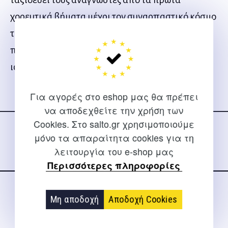
χορευτικά βήματα μέχρι τον συναρπαστικό κόσμο
της παράστασης. Ο πανέμορφος αυτός θησαυρός
περιέχει, επίσης, έξι από τις πιο αγαπημένες
ιστορίες μπαλέτου.
Για αγορές στο eshop μας θα πρέπει
Ακολουθήστε μας
να αποδεχθείτε την χρήση των
στα social media
Cookies. Στο salto.gr χρησιμοποιούμε
μόνο τα απαραίτητα cookies για τη
λειτουργία του e-shop μας
Περισσότερες πληροφορίες
ΕΠΙΚΟΙΝΩΝΊΑ
Μη αποδοχή
Αποδοχή Cookies
Για διευκρινίσεις και υποστήριξη παραγγελιών μέσω του