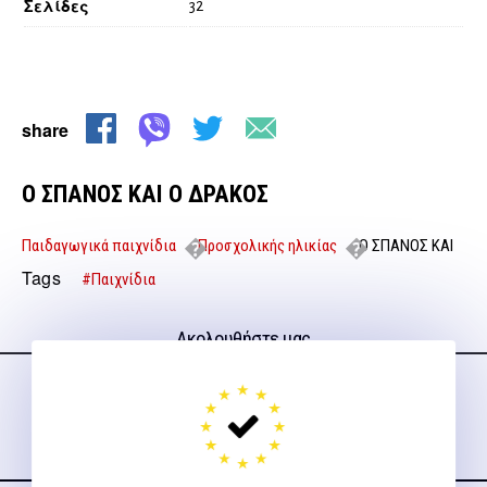
Σελίδες
32
share
Ο ΣΠΑΝΟΣ ΚΑΙ Ο ΔΡΑΚΟΣ
Παιδαγωγικά παιχνίδια
Προσχολικής ηλικίας
Ο ΣΠΑΝΟΣ ΚΑΙ
Ο ΔΡΑΚΟΣ
Tags
#Παιχνίδια
Ακολουθήστε μας
στα social media