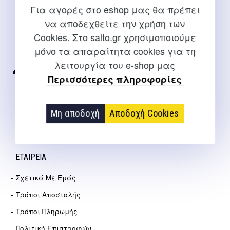
Για αγορές στο eshop μας θα πρέπει
να αποδεχθείτε την χρήση των
ΕΠΙΚΟΙΝΩΝΊΑ
Cookies. Στο salto.gr χρησιμοποιούμε
Για διευκρινίσεις και υποστήριξη παραγγελιών μέσω του
μόνο τα απαραίτητα cookies για τη
Internet
λειτουργία του e-shop μας
2310 267108
Περισσότερες πληροφορίες
info@salto.gr
Μη αποδοχή
Αποδοχή Cookies
Αγγελάκη 21, Θεσσαλονίκη
ΕΤΑΙΡΕΊΑ
Σχετικά Με Εμάς
Τρόποι Αποστολής
Τρόποι Πληρωμής
Πολιτική Επιστροφών