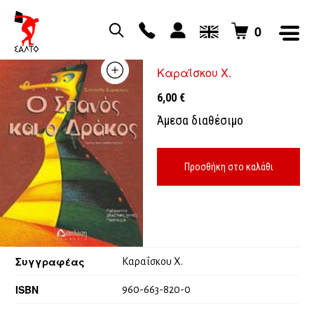
0
Ο ΣΠΑΝΟΣ ΚΑΙ Ο ΔΡΑΚΟΣ
Καραΐσκου Χ.
6,00
€
Άμεσα διαθέσιμο
Προσθήκη στο καλάθι
Συγγραφέας
Καραΐσκου Χ.
ISBN
960-663-820-0