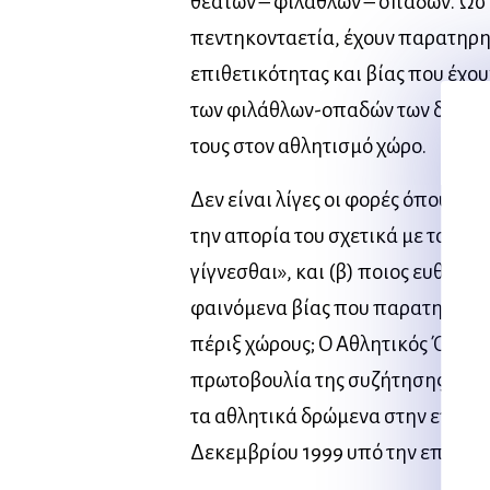
θεατών – φιλάθλων – οπαδών. Ωστ
πεντηκονταετία, έχουν παρατηρ
επιθετικότητας και βίας που έχου
των φιλάθλων-οπαδών των διαφό
τους στον αθλητισμό χώρο.
Δεν είναι λίγες οι φορές όπου ο 
την απορία του σχετικά με το: (α)
γίγνεσθαι», και (β) ποιος ευθύνετ
φαινόμενα βίας που παρατηρούντ
πέριξ χώρους; Ο Αθλητικός Όμιλος
πρωτοβουλία της συζήτησης για τ
τα αθλητικά δρώμενα στην επιστ
Δεκεμβρίου 1999 υπό την επιστη