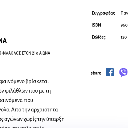
Συγγραφέας
Παν
ISBN
960
Σελίδες
120
ΩΝΑ
Ο ΦΙΛΑΘΛΟΣ ΣΤΟΝ 21ο ΑΙΩΝΑ
share
φαινόμενο βρίσκεται
ων φιλάθλων που με τη
φαινόμενα που
νολο. Από την αρχαιότητα
ος αγώνων χωρίς την ύπαρξη