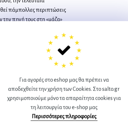
όσο, την τελευταία
ηθεί πάμπολλες περιπτώσεις
ν την πηγή τους στη «μάζα»
ρων ομάδων και την κατάληξή
απλός πολίτης έχει εκφράσει
 τι συμβαίνει στο «αθλητικό
αι για τα περισσότερα
Για αγορές στο eshop μας θα πρέπει να
αι στους αγωνιστικούς και
αποδεχθείτε την χρήση των Cookies. Στο salto.gr
 Χαϊδαρίου είχε την
χρησιμοποιούμε μόνο τα απαραίτητα cookies για
ο φίλαθλο και τη σχέση του με
τη λειτουργία του e-shop μας
ημονική ημερίδα του
Περισσότερες πληροφορίες
μονική διεύθυνση του ΕΚΕΑΔ.