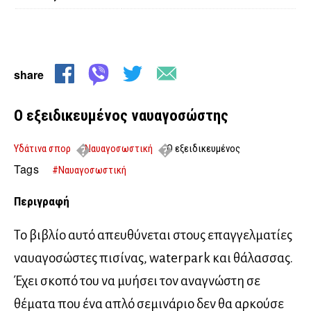
share
Ο εξειδικευμένος ναυαγοσώστης
Υδάτινα σπορ
Ναυαγοσωστική
Ο εξειδικευμένος
ναυαγοσώστης
Tags
#Ναυαγοσωστική
Περιγραφή
Το βιβλίο αυτό απευθύνεται στους επαγγελματίες
ναυαγοσώστες πισίνας, waterpark και θάλασσας.
Έχει σκοπό του να μυήσει τον αναγνώστη σε
θέματα που ένα απλό σεμινάριο δεν θα αρκούσε