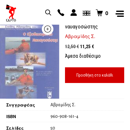
0
Ο εξειδικευμένος
ναυαγοσώστης
Αβραμίδης Σ.
Original
Η
12,50
€
11,25
€
price
τρέχουσα
Άμεσα διαθέσιμο
was:
τιμή
12,50 €.
είναι:
11,25 €.
Προσθήκη στο καλάθι
Συγγραφέας
Αβραμίδης Σ.
ISBN
960-908-161-4
Σελίδες
50