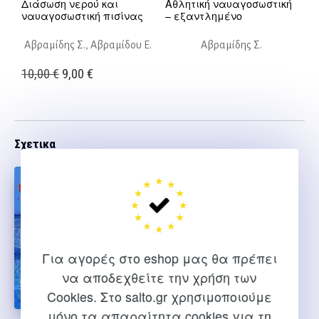
Διάσωση νερού και
Αθλητική ναυαγοσωστική
ναυαγοσωστική πισίνας
– εξαντλημένο
Αβραμίδης Σ., Αβραμίδου Ε.
Αβραμίδης Σ.
Original
Η
10,00
€
9,00
€
price
τρέχουσα
was:
τιμή
10,00 €.
είναι:
Σχετικα
9,00 €.
Για αγορές στο eshop μας θα πρέπει
να αποδεχθείτε την χρήση των
Cookies. Στο salto.gr χρησιμοποιούμε
μόνο τα απαραίτητα cookies για τη