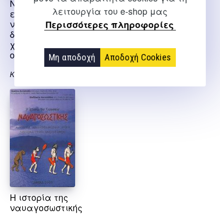
Ναυαγοσωστική ΙΙ
Ναυαγοσωστική Ι
λειτουργία του e-shop μας
επαγγελματική
ναυαγοσωστική
Καρακύριος Δ.
Περισσότερες πληροφορίες
διάσωση με τη
χρήση μέσων και
οχημάτων
Μη αποδοχή
Αποδοχή Cookies
Καρακύριος Δημήτρης
Η ιστορία της
ναυαγοσωστικής