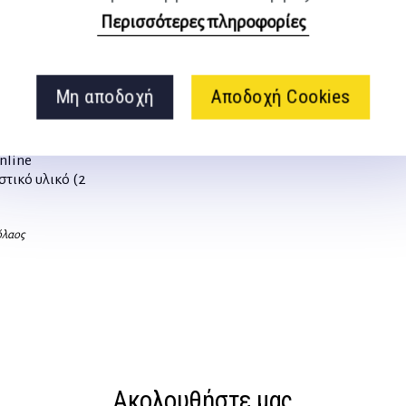
Περισσότερες πληροφορίες
Μη αποδοχή
Αποδοχή Cookies
οί χοροί και
α τους [2η
nline
τικό υλικό (2
όλαος
Ακολουθήστε μας