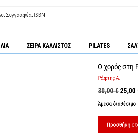
ΒΛΊΑ
ΣΕΙΡΆ ΚΆΛΛΙΣΤΟΣ
PILATES
ΣΑΛ
Ο χορός στη 
Ράφτης Α.
Origina
30,00
€
25,00
price
Άμεσα διαθέσιμο
was:
30,00 
Προσθήκη στ