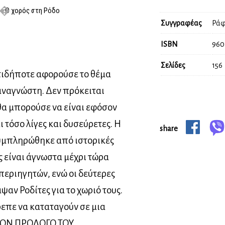
Ο χορός στη Ρόδο
Συγγραφέας
Ράφ
ISBN
960
Σελίδες
156
ιδήποτε αφορούσε το θέμα
αναγνώστη. Δεν πρόκειται
 θα μπορούσε να είναι εφόσον
ι τόσο λίγες και δυσεύρετες. Η
share
υμπληρώθηκε από ιστορικές
ς είναι άγνωστα μέχρι τώρα
εριηγητών, ενώ οι δεύτερες
αν Ροδίτες για το χωριό τους.
επε να καταταγούν σε μια
ΠΟ ΤΟΝ ΠΡΟΛΟΓΟ ΤΟΥ