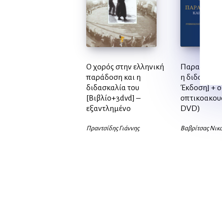
Ο χορός στην ελληνική
Παραδοσιακ
παράδοση και η
η διδασκαλί
διδασκαλία του
Έκδοση] + o
[Bιβλίο+3dvd] –
οπτικοακουσ
εξαντλημένο
DVD)
Πραντσίδης Γιάννης
Βαβρίτσας Νικ