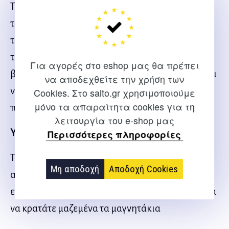
Το Σετ, περιλαμβάνει μαγνητάκια για να στήσετε
τους παίχτες σας, μαρκαδόρο για να σχεδιάσετε
τις στρατηγικές σας στο μαγνητικό ταμπλό και να
τις επικοινωνήσετε στους παίχτες σας, ενώ θα
Για αγορές στο eshop μας θα πρέπει
βρείτε και χαρτιά για να γράψετε το πλάνο σας και
να αποδεχθείτε την χρήση των
να το δώσετε στους βοηθούς σας ή στους παίχτες
Cookies. Στο salto.gr χρησιμοποιούμε
μόνο τα απαραίτητα cookies για τη
πριν μία αλλαγή!
λειτουργία του e-shop μας
Υψηλή ποιότητα:
Περισσότερες πληροφορίες
Το ντοσιέ είναι με επένδυση βινυλίου για να
Μη αποδοχή
Αποδοχή Cookies
αντέχει σε όλες τις κερικές συνθήκες, ενώ
εσωτερικά θα μπορείτε να βρείτε μια θηκούλα για
να κρατάτε μαζεμένα τα μαγνητάκια