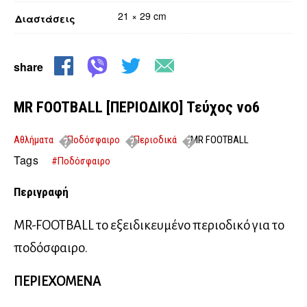
21 × 29 cm
Διαστάσεις
share
MR FOOTBALL [ΠΕΡΙΟΔΙΚΟ] Τεύχος νο6
Αθλήματα
Ποδόσφαιρο
Περιοδικά
MR FOOTBALL
[ΠΕΡΙΟΔΙΚΟ] Τεύχος νο6
Tags
#Ποδόσφαιρο
Περιγραφή
MR-FOOTBALL το εξειδικευμένο περιοδικό για το
ποδόσφαιρο.
ΠΕΡΙΕΧΟΜΕΝΑ