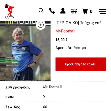
0
MR FOOTBALL
[ΠΕΡΙΟΔΙΚΟ] Τεύχος νο6
Mr-Football
15,00
€
Άμεσα διαθέσιμο
Προσθήκη στο καλάθι
Συγγραφέας
Mr-Football
ISBN
X
Σελίδες
66