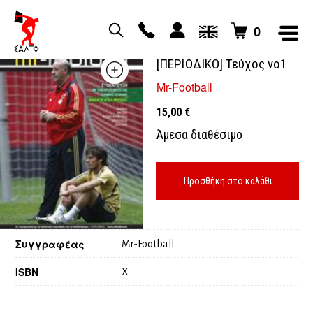
0
MR FOOTBALL
[ΠΕΡΙΟΔΙΚΟ] Τεύχος νο1
Mr-Football
15,00
€
Άμεσα διαθέσιμο
Προσθήκη στο καλάθι
Συγγραφέας
Mr-Football
ISBN
X