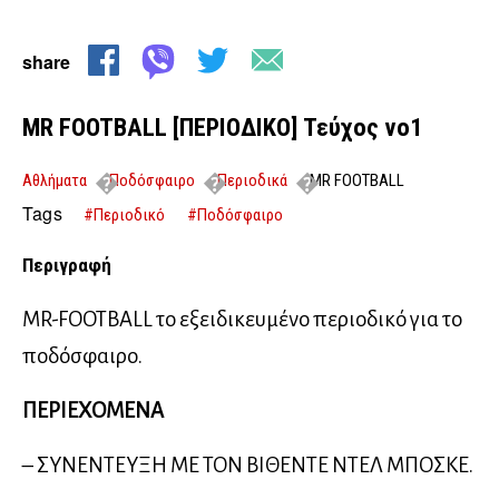
share
MR FOOTBALL [ΠΕΡΙΟΔΙΚΟ] Τεύχος νο1
Αθλήματα
Ποδόσφαιρο
Περιοδικά
MR FOOTBALL
[ΠΕΡΙΟΔΙΚΟ] Τεύχος νο1
Tags
#Περιοδικό
#Ποδόσφαιρο
Περιγραφή
MR-FOOTBALL το εξειδικευμένο περιοδικό για το
ποδόσφαιρο.
ΠΕΡΙΕΧΟΜΕΝΑ
– ΣΥΝΕΝΤΕΥΞΗ ΜΕ ΤΟΝ ΒΙΘΕΝΤΕ ΝΤΕΛ ΜΠΟΣΚΕ.