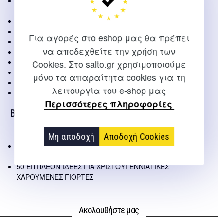
ΤΑΞΙΔΕΥΟΝΤΑΣ ΣΤΑ ΜΟΝΟΠΑΤΙΑ ΤΗΣ ΑΥΛΑΙΑΣ ΤΩΝ
ΟΝΕΙΡΩΝ
10 ΒΑΣΙΚΑ ΒΗΜΑΤΑ ΓΙΑ Μ ΙΑ ΑΛΛΙΩΤΙΚΗ ΠΑΡΑΣΤΑΣΗ
ΟΙ ΠΡΩΤΕΣ ΑΠΟΦΑΣΕΙΣ ΓΙΑ ΜΙΑ ΣΩΣΤΗ ΟΡΓΑΝΩΣΗ
Για αγορές στο eshop μας θα πρέπει
ΑΠΟ ΤΟ ΠΑΙΧΝΙΔΙ ΣΤΗ ΠΑΡΑΣΤΑΣΗ
να αποδεχθείτε την χρήση των
ΣΚΗΝΟΘΕΤΩ, ΣΚΗΝΟΘΕΤΕΙΣ
ΤΑ ΤΕΧΝΙΚΑ ΜΥΣΤΙΚΑ ΓΙΑ ΜΙΑ ΚΑΛΗ ΠΑΡΑΣΤΑΣΗ
Cookies. Στο salto.gr χρησιμοποιούμε
ΣΚΗΝΟΓΡΑΦΙΚΕΣ ΙΔΕΕΣ
μόνο τα απαραίτητα cookies για τη
ΟΙ ΠΡΟΒΕΣ… ΕΝΑ ΤΑΞΙΔΙ ΑΛΛΙΩΤΙΚΟ
λειτουργία του e-shop μας
ΠΡΙΝ ΑΠΟ ΤΗΝ ΠΑΡΑΣΤΑΣΗ
Περισσότερες πληροφορίες
Β’ ΜΕΡΟΣ
Μη αποδοχή
Αποδοχή Cookies
ΜΟΥΣΙΚΟΚΙΝΗΤΙΚΑ ΚΑΙ ΧΟΡΟΘΕΑΤΡΙΚΑ
ΧΡΙΣΤΟΥΓΕΝΝΙΑΤΙΚΑ ΣΕΝΑΡΙΑ
50 ΕΠΙΠΛΕΟΝ ΙΔΕΕΣ ΓΙΑ ΧΡΙΣΤΟΥΓΕΝΝΙΑΤΙΚΕΣ
ΧΑΡΟΥΜΕΝΕΣ ΓΙΟΡΤΕΣ
Ακολουθήστε μας